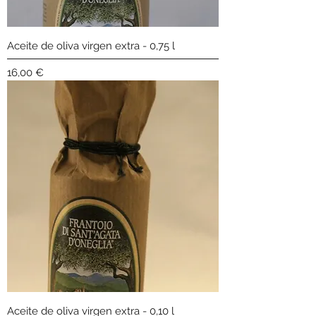
i
l
i
t
Aceite de oliva virgen extra - 0,75 l
r
o
Precio
16,00 €
Aceite de oliva virgen extra - 0,10 l