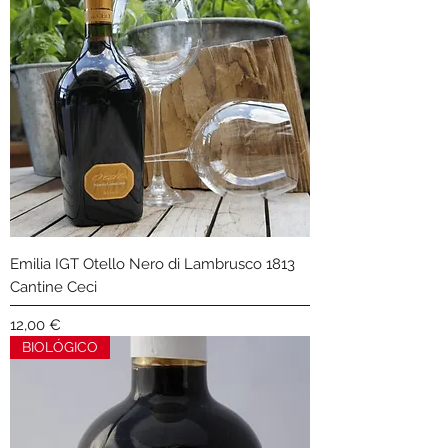
€
p
o
r
5
0
0
G
r
a
m
o
s
Emilia IGT Otello Nero di Lambrusco 1813
Cantine Ceci
Precio
12,00 €
BIOLÓGICO