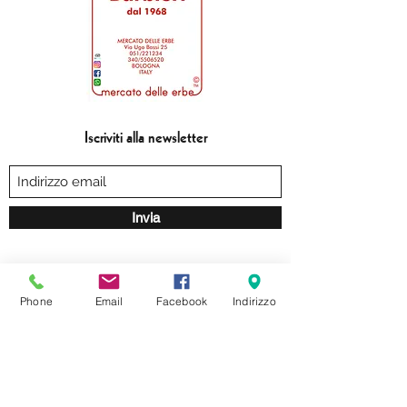
Iscriviti alla newsletter
Invia
formaggeriabarbieri@gmail.com
Phone
Email
Facebook
Indirizzo