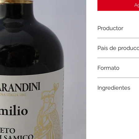
Ag
Productor
Fábrica de vinagre 
País de produc
Italia
Formato
Botella de 250ml
Ingredientes
Mosto cocido 60%, 
sulfitos.
Acidez 6%.