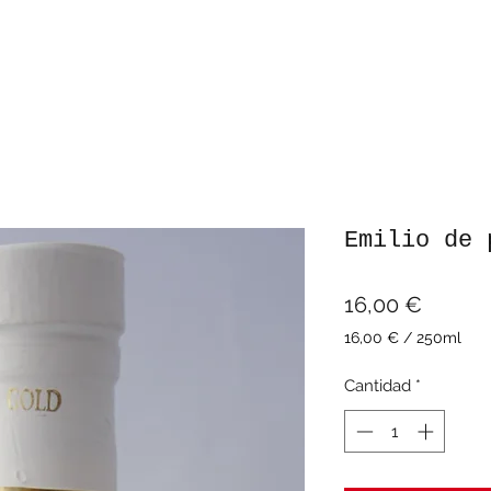
Emilio de 
Precio
16,00 €
16,00 €
/
250ml
16,00 €
por
Cantidad
*
250
Mililitro