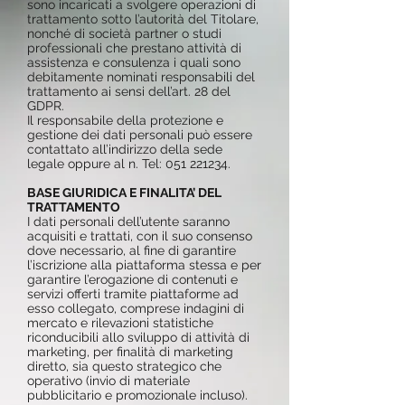
sono incaricati a svolgere operazioni di
trattamento sotto l’autorità del Titolare,
nonché di società partner o studi
professionali che prestano attività di
assistenza e consulenza i quali sono
debitamente nominati responsabili del
trattamento ai sensi dell’art. 28 del
GDPR.
Il responsabile della protezione e
gestione dei dati personali può essere
contattato all’indirizzo della sede
legale oppure al n. Tel:
051 221234
.
BASE GIURIDICA E FINALITA’ DEL
TRATTAMENTO
I dati personali dell’utente saranno
acquisiti e trattati, con il suo consenso
dove necessario, al fine di garantire
l’iscrizione alla piattaforma stessa e per
garantire l’erogazione di contenuti e
servizi offerti tramite piattaforme ad
esso collegato, comprese indagini di
mercato e rilevazioni statistiche
riconducibili allo sviluppo di attività di
marketing, per finalità di marketing
diretto, sia questo strategico che
operativo (invio di materiale
pubblicitario e promozionale incluso).