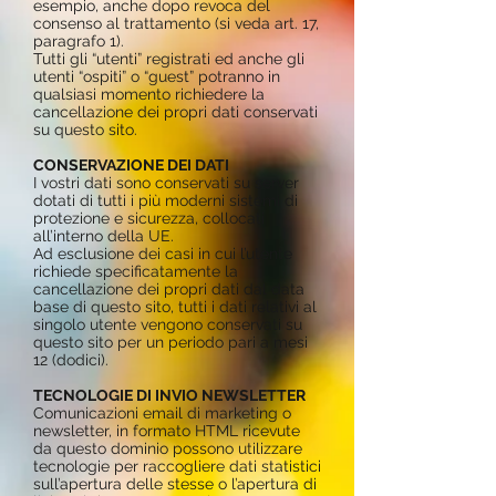
esempio, anche dopo revoca del
consenso al trattamento (si veda art. 17,
paragrafo 1).
Tutti gli “utenti” registrati ed anche gli
utenti “ospiti” o “guest” potranno in
qualsiasi momento richiedere la
cancellazione dei propri dati conservati
su questo sito.
CONSERVAZIONE DEI DATI
I vostri dati sono conservati su server
dotati di tutti i più moderni sistemi di
protezione e sicurezza, collocati
all’interno della UE.
Ad esclusione dei casi in cui l’utente
richiede specificatamente la
cancellazione dei propri dati dal data
base di questo sito, tutti i dati relativi al
singolo utente vengono conservati su
questo sito per un periodo pari a mesi
12 (dodici).
TECNOLOGIE DI INVIO NEWSLETTER
Comunicazioni email di marketing o
newsletter, in formato HTML ricevute
da questo dominio possono utilizzare
tecnologie per raccogliere dati statistici
sull’apertura delle stesse o l’apertura di