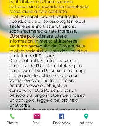
tra il Titolare e l’Utente saranno
trattenuti sino a quando sia completata
l’esecuzione di tale contratto.
I Dati Personali raccolti per finalità
riconducibili all’interesse legittimo del
Titolare saranno trattenuti sino al
soddisfacimento di tale interesse.
L’Utente può ottenere ulteriori
informazioni in merito all’interesse
legittimo perseguito dal Titolare nelle
relative sezioni di questo documento o
contattando il Titolare.
Quando il trattamento è basato sul
consenso dell’Utente, il Titolare può
conservare i Dati Personali più a lungo
sino a quando detto consenso non
venga revocato. Inoltre il Titolare
potrebbe essere obbligato a
conservare i Dati Personali per un
periodo più lungo in ottemperanza ad
un obbligo di legge o per ordine di
un’autorità.
Al termine del periodo di conservazioni
i Dati Personali saranno cancellati.
Pertanto, allo spirare di tale termine il
Phone
Email
Facebook
Indirizzo
diritto di accesso, cancellazione,
rettificazione ed il diritto alla portabilità
dei Dati non potranno più essere