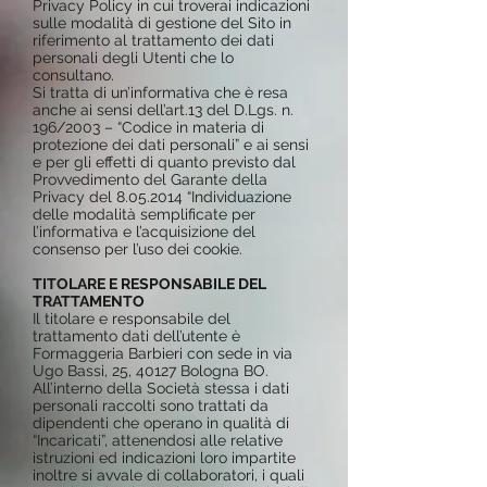
Privacy Policy in cui troverai indicazioni
sulle modalità di gestione del Sito in
riferimento al trattamento dei dati
personali degli Utenti che lo
consultano.
Si tratta di un’informativa che è resa
anche ai sensi dell’art.13 del D.Lgs. n.
196/2003 – “Codice in materia di
protezione dei dati personali” e ai sensi
e per gli effetti di quanto previsto dal
Provvedimento del Garante della
Privacy del
8.05.2014
“Individuazione
delle modalità semplificate per
l’informativa e l’acquisizione del
consenso per l’uso dei cookie.
TITOLARE E RESPONSABILE DEL
TRATTAMENTO
Il titolare e responsabile del
trattamento dati dell’utente è
Formaggeria Barbieri con sede in via
Ugo Bassi, 25, 40127 Bologna BO.
All’interno della Società stessa i dati
personali raccolti sono trattati da
dipendenti che operano in qualità di
“Incaricati”, attenendosi alle relative
istruzioni ed indicazioni loro impartite
inoltre si avvale di collaboratori, i quali