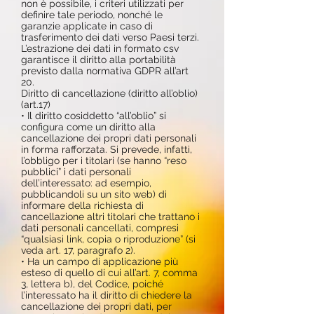
non è possibile, i criteri utilizzati per
definire tale periodo, nonché le
garanzie applicate in caso di
trasferimento dei dati verso Paesi terzi.
L’estrazione dei dati in formato csv
garantisce il diritto alla portabilità
previsto dalla normativa GDPR all’art
20.
Diritto di cancellazione (diritto all’oblio)
(art.17)
• Il diritto cosiddetto “all’oblio” si
configura come un diritto alla
cancellazione dei propri dati personali
in forma rafforzata. Si prevede, infatti,
l’obbligo per i titolari (se hanno “reso
pubblici” i dati personali
dell’interessato: ad esempio,
pubblicandoli su un sito web) di
informare della richiesta di
cancellazione altri titolari che trattano i
dati personali cancellati, compresi
“qualsiasi link, copia o riproduzione” (si
veda art. 17, paragrafo 2).
• Ha un campo di applicazione più
esteso di quello di cui all’art. 7, comma
3, lettera b), del Codice, poiché
l’interessato ha il diritto di chiedere la
cancellazione dei propri dati, per