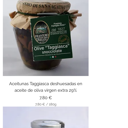
2
0
€
p
o
r
9
0
G
r
a
m
o
s
Aceitunas Taggiasca deshuesadas en
aceite de oliva virgen extra 29%
Precio
7,80 €
7,80 €
/
180g
7
,
8
0