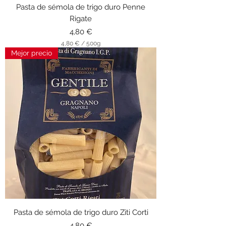
Pasta de sémola de trigo duro Penne
Rigate
Precio
4,80 €
4,80 €
/
500g
4
Mejor precio
,
8
0
€
p
o
r
5
0
0
G
r
a
m
o
s
Pasta de sémola de trigo duro Ziti Corti
Precio
4,80 €