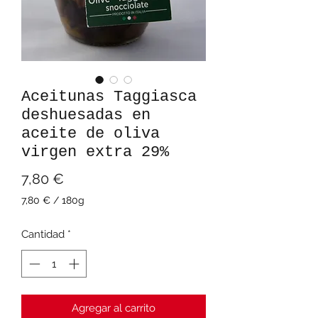
Aceitunas Taggiasca
deshuesadas en
aceite de oliva
virgen extra 29%
Precio
7,80 €
7,80 €
/
180g
7,80 €
por
Cantidad
*
180
Gramos
Agregar al carrito