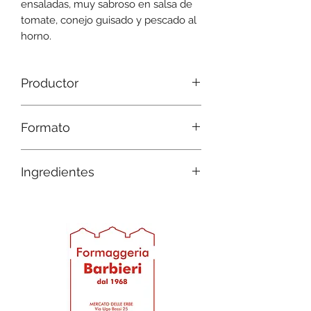
ensaladas, muy sabroso en salsa de
tomate, conejo guisado y pescado al
horno.
Productor
Frantoio Sant'Agata d'Oneglia
Formato
180gr
Ingredientes
Aceitunas Taggiasca deshuesadas
70%, aceite de oliva virgen extra 29%,
hierbas aromáticas (tomillo, romero)
regulador de acidez (ácido cítrico)