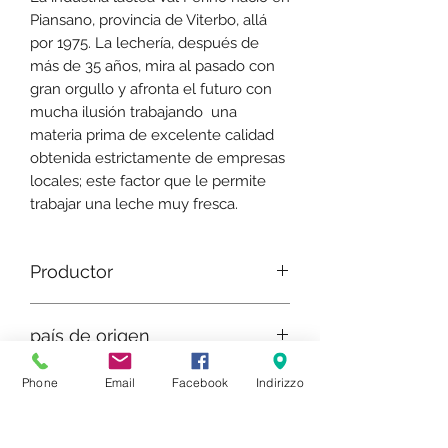
Piansano, provincia de Viterbo, allá
por 1975. La lechería, después de
más de 35 años, mira al pasado con
gran orgullo y afronta el futuro con
mucha ilusión trabajando una
materia prima de excelente calidad
obtenida estrictamente de empresas
locales; este factor que le permite
trabajar una leche muy fresca.
Productor
Industria láctea Val Perino SAS
país de origen
Italia - Región de Lazio
Phone
Email
Facebook
Indirizzo
Tipo de leche
Oveja