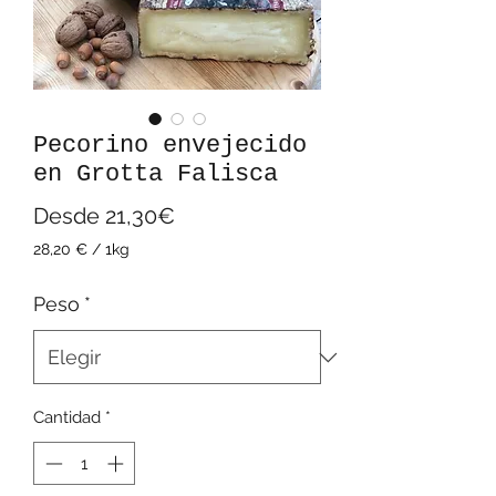
Pecorino envejecido
en Grotta Falisca
Precio
Desde
21,30€
de
28,20 €
/
1kg
28,20 €
oferta
por
Peso
*
1
Kilogramos
Cantidad
*