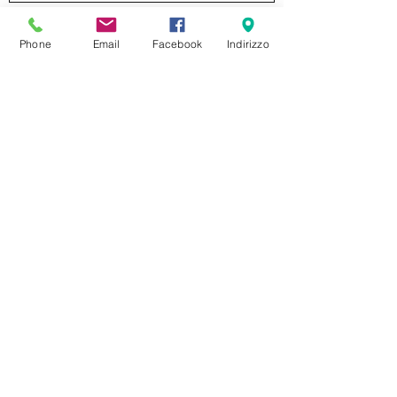
Invia
Phone
Email
Facebook
Indirizzo
formaggeriabarbieri@gmail.com