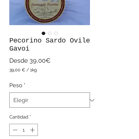
Pecorino Sardo Ovile
Gavoi
Precio
Desde
39,00€
de
39,00 €
/
1kg
39,00 €
oferta
por
Peso
*
1
Kilogramos
Cantidad
*