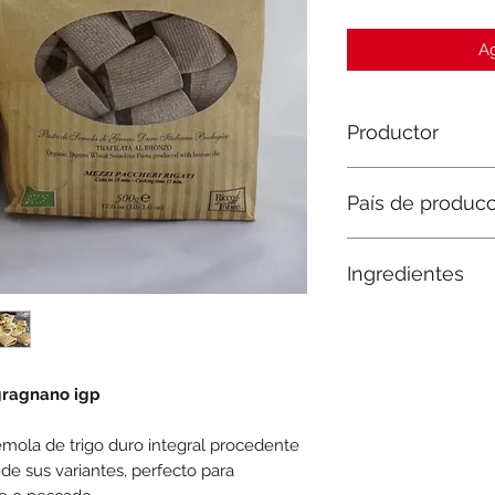
Ag
Productor
Pastificio Gentile
País de produc
Italia
Ingredientes
Sémola de trigo dur
 gragnano igp
émola de trigo duro integral procedente
de sus variantes, perfecto para