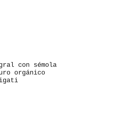
gral con sémola
uro orgánico
igati