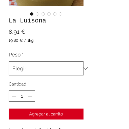
La Luisona
Precio
8,91 €
19,80 €
/
1kg
19,80 €
por
Peso
*
1
Kilogramos
Cantidad
*
Agregar al carrito