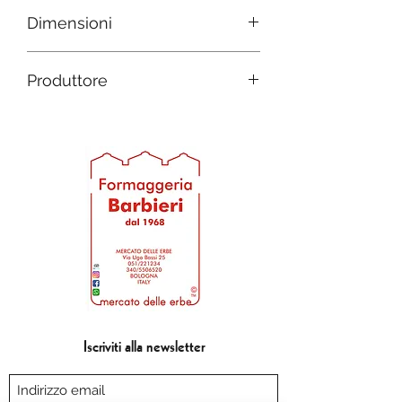
Italia
Dimensioni
D 9 h 6
Produttore
D 12 h 7
Formaggeria Barbieri dal 1968
Iscriviti alla newsletter