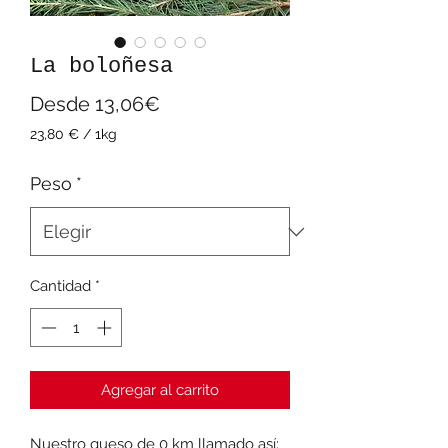
La boloñesa
Precio
Desde
13,06€
de
23,80 €
/
1kg
23,80 €
oferta
por
Peso
*
1
Kilogramos
Cantidad
*
Agregar al carrito
Nuestro queso de 0 km llamado así: