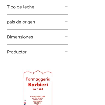
Tipo de leche
Vaca y oveja mixtas
país de origen
Italia
Dimensiones
D 9 h 6
Productor
D 12 h 7
Quesería Barbieri desde 1968