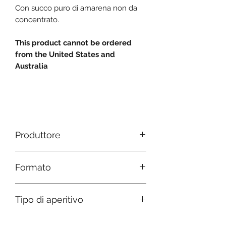
Con succo puro di amarena non da
concentrato.
This product cannot be ordered
from the United States and
Australia
Produttore
Formaggeria Barbieri dal 1968
Formato
Bottiglia ANTICA FARMACIA da 50 cl
Tipo di aperitivo
oppure da CLASSICA da 50 cl
liquore spiritoso a base di ciliegia