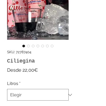
SKU: 72787404
Ciliegina
Precio
Desde
22,00€
de
Litros
*
oferta