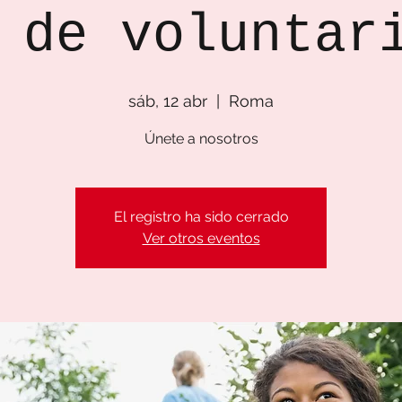
 de voluntar
sáb, 12 abr
  |  
Roma
Únete a nosotros
El registro ha sido cerrado
Ver otros eventos